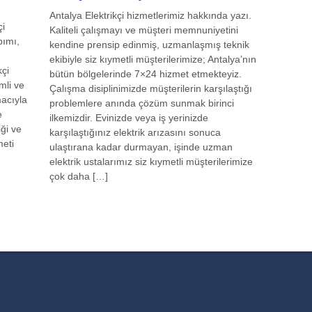
Antalya Elektrikçi hizmetlerimiz hakkında yazı.
çi
Kaliteli çalışmayı ve müşteri memnuniyetini
pımı,
kendine prensip edinmiş, uzmanlaşmış teknik
ekibiyle siz kıymetli müşterilerimize; Antalya’nın
kçi
bütün bölgelerinde 7×24 hizmet etmekteyiz.
imli ve
Çalışma disiplinimizde müşterilerin karşılaştığı
acıyla
problemlere anında çözüm sunmak birinci
e
ilkemizdir. Evinizde veya iş yerinizde
iği ve
karşılaştığınız elektrik arızasını sonuca
meti
ulaştırana kadar durmayan, işinde uzman
elektrik ustalarımız siz kıymetli müşterilerimize
çok daha […]